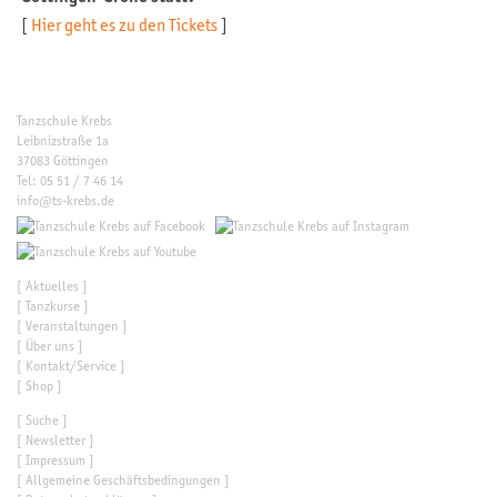
[
Hier geht es zu den Tickets
]
Tanzschule Krebs
Leibnizstraße 1a
37083 Göttingen
Tel: 05 51 / 7 46 14
info@ts-krebs.de
[
Aktuelles
]
[
Tanzkurse
]
[
Veranstaltungen
]
[
Über uns
]
[
Kontakt/Service
]
[
Shop
]
[
Suche
]
[
Newsletter
]
[
Impressum
]
[
Allgemeine Geschäftsbedingungen
]